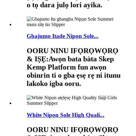
o tọ dara julọ lori ayika.
Gbajumo Itade Nipọn Sole...
OORU NINU IFỌRỌWỌRỌ
& IṢẸ:
Awọn bata bàta Skep
Kemp Platform fun awọn
obinrin ti o gba ẹsẹ rẹ ni itunu
lakoko igba ooru.
White Nipọn Sole High Quali...
OORU NINU IFỌRỌWỌRỌ