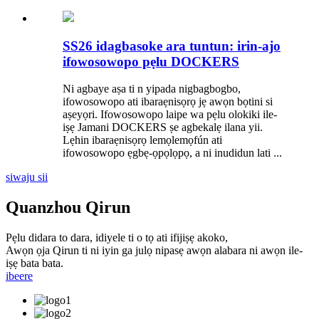
SS26 idagbasoke ara tuntun: irin-ajo
ifowosowopo pẹlu DOCKERS
Ni agbaye aṣa ti n yipada nigbagbogbo,
ifowosowopo ati ibaraẹnisọrọ jẹ awọn bọtini si
aṣeyọri. Ifowosowopo laipe wa pẹlu olokiki ile-
iṣẹ Jamani DOCKERS ṣe agbekalẹ ilana yii.
Lẹhin ibaraẹnisọrọ lemọlemọfún ati
ifowosowopo ẹgbẹ-ọpọlọpọ, a ni inudidun lati ...
siwaju sii
Quanzhou Qirun
Pẹlu didara to dara, idiyele ti o tọ ati ifijiṣẹ akoko,
Awọn ọja Qirun ti ni iyin ga julọ nipasẹ awọn alabara ni awọn ile-
iṣẹ bata bata.
ibeere