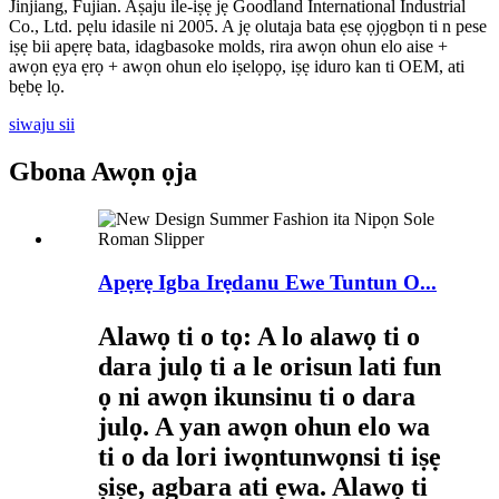
Jinjiang, Fujian. Aṣaju ile-iṣẹ jẹ Goodland International Industrial
Co., Ltd. pẹlu idasile ni 2005. A jẹ olutaja bata ẹsẹ ọjọgbọn ti n pese
iṣẹ bii apẹrẹ bata, idagbasoke molds, rira awọn ohun elo aise +
awọn ẹya ẹrọ + awọn ohun elo iṣelọpọ, iṣẹ iduro kan ti OEM, ati
bẹbẹ lọ.
siwaju sii
Gbona Awọn ọja
Apẹrẹ Igba Irẹdanu Ewe Tuntun O...
Alawọ ti o tọ: A lo alawọ ti o
dara julọ ti a le orisun lati fun
ọ ni awọn ikunsinu ti o dara
julọ. A yan awọn ohun elo wa
ti o da lori iwọntunwọnsi ti iṣẹ
ṣiṣe, agbara ati ẹwa. Alawọ ti