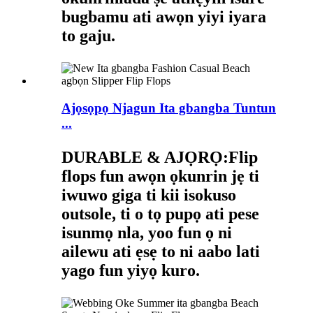
bugbamu ati awọn yiyi iyara
to gaju.
Ajọsọpọ Njagun Ita gbangba Tuntun
...
DURABLE & AJỌRỌ:
Flip
flops fun awọn ọkunrin jẹ ti
iwuwo giga ti kii isokuso
outsole, ti o tọ pupọ ati pese
isunmọ nla, yoo fun ọ ni
ailewu ati ẹsẹ to ni aabo lati
yago fun yiyọ kuro.