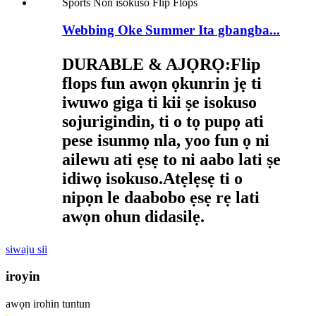
Webbing Oke Summer Ita gbangba...
DURABLE & AJỌRỌ:
Flip
flops fun awọn ọkunrin jẹ ti
iwuwo giga ti kii ṣe isokuso
sojurigindin, ti o tọ pupọ ati
pese isunmọ nla, yoo fun ọ ni
ailewu ati ẹsẹ to ni aabo lati ṣe
idiwọ isokuso.Atẹlẹsẹ ti o
nipọn le daabobo ẹsẹ rẹ lati
awọn ohun didasilẹ.
siwaju sii
iroyin
awọn irohin tuntun