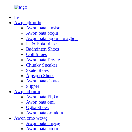
Ile
Awọn ọkunrin
Awọn bata ti nṣiṣẹ
Awọn bata bọọlu
Awọn bata bọọlu inu agbọn
Ita & Bata Irinse
Badminton Shoes
Golf Shoes
Awọn bata Ere-ije
Chunky Sneaker
Skate Shoes
Àjọsọpọ Shoes
Awọn bata alawọ
Slipper
Awọn obinrin
Awọn bata Flyknit
Awọn bata omi
Ọgba Shoes
Awọn bata orunkun
Awọn ọmọ wẹwẹ
Awọn bata ti nṣiṣẹ
Awọn bata bọọlu