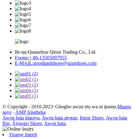
Ile-iṣẹ:
Quanzhou Qirun Trading Co., Ltd.
Foonu:
+ 86-13505097955
E-MAIL:
goodlandshoes@qzqrshoes.com
© Copyright - 2010-2023: Gbogbo awọn ẹtọ wa ni ipamọ.
Maapu
aaye
-
AMP Alagbeka
Awọn bata idaraya
,
Awọn bata atẹgun
,
Irinse Shoes
,
Awọn bata
Rin
,
Àjọsọpọ Shoes
,
Awọn bata
,
Firanṣẹ Imeeli