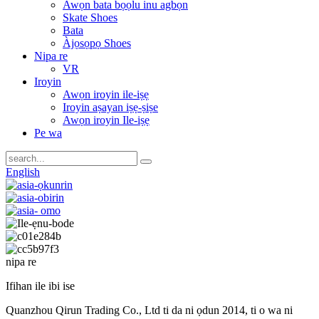
Awọn bata bọọlu inu agbọn
Skate Shoes
Bata
Àjọsọpọ Shoes
Nipa re
VR
Iroyin
Awọn iroyin ile-iṣẹ
Iroyin aṣayan iṣẹ-ṣiṣe
Awọn iroyin Ile-iṣẹ
Pe wa
English
nipa re
Ifihan ile ibi ise
Quanzhou Qirun Trading Co., Ltd ti da ni ọdun 2014, ti o wa ni