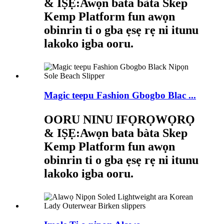
& IṢẸ:
Awọn bata bàta Skep
Kemp Platform fun awọn
obinrin ti o gba ẹsẹ rẹ ni itunu
lakoko igba ooru.
Magic teepu Fashion Gbogbo Blac ...
OORU NINU IFỌRỌWỌRỌ
& IṢẸ:
Awọn bata bàta Skep
Kemp Platform fun awọn
obinrin ti o gba ẹsẹ rẹ ni itunu
lakoko igba ooru.