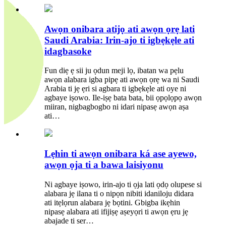
Awọn onibara atijọ ati awọn ọrẹ lati
Saudi Arabia: Irin-ajo ti igbẹkẹle ati
idagbasoke
Fun diẹ ẹ sii ju ọdun meji lọ, ibatan wa pẹlu
awọn alabara igba pipẹ ati awọn ọrẹ wa ni Saudi
Arabia ti jẹ ẹri si agbara ti igbẹkẹle ati oye ni
agbaye iṣowo. Ile-iṣẹ bata bata, bii ọpọlọpọ awọn
miiran, nigbagbogbo ni idari nipasẹ awọn aṣa
ati…
Lẹhin ti awọn onibara ká ase ayewo,
awọn ọja ti a bawa laisiyonu
Ni agbaye iṣowo, irin-ajo ti ọja lati ọdọ olupese si
alabara jẹ ilana ti o nipọn nibiti idaniloju didara
ati itẹlọrun alabara jẹ bọtini. Gbigba ikẹhin
nipasẹ alabara ati ifijiṣẹ aṣeyọri ti awọn ẹru jẹ
abajade ti ser…