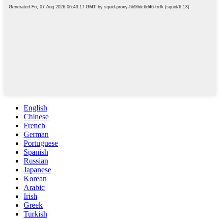
English
Chinese
French
German
Portuguese
Spanish
Russian
Japanese
Korean
Arabic
Irish
Greek
Turkish