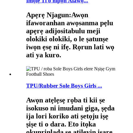
Imọlẹ Ti o nipọn Alawọ...
Apẹrẹ Njagun:
Awọn
ifaworanhan awọsanma pẹlu
apẹrẹ adijositabulu meji
olokiki olokiki, o le ṣatunṣe
iwọn ẹsẹ ni ifẹ. Rọrun lati wọ
ati ya kuro.
TPU/Rubber Sole Boys Girls ...
Awọn atẹlẹsẹ rọba ti kii ṣe
isokuso ni imudani giga, ṣẹda
ija lori koriko ati ṣetọju iṣẹ
ṣiṣe ti o dara. Eto itọka
okunrinlada ṣe atilẹyin isare